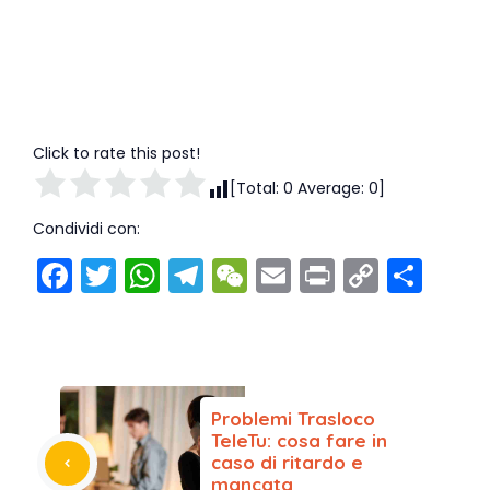
Click to rate this post!
[Total:
0
Average:
0
]
Condividi con:
F
T
W
T
W
E
Pr
C
C
a
w
h
el
e
m
in
o
o
c
itt
a
e
C
ai
t
p
n
e
er
ts
gr
h
l
y
di
b
A
a
a
Li
vi
Problemi Trasloco
o
p
m
t
n
di
TeleTu: cosa fare in
caso di ritardo e
o
p
k
mancata