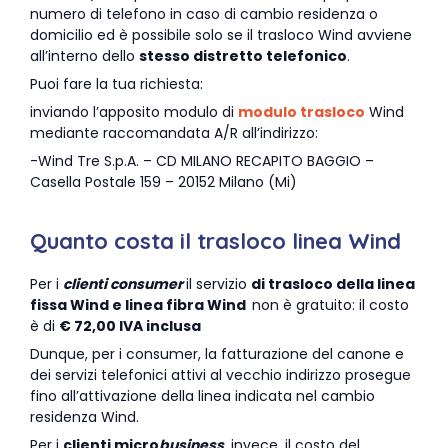
numero di telefono in caso di cambio residenza o
domicilio ed è possibile solo se il trasloco Wind avviene
all’interno dello
stesso distretto telefonico
.
Puoi fare la tua richiesta:
inviando l’apposito modulo di
modulo trasloco
Wind
mediante raccomandata A/R all’indirizzo:
-Wind Tre S.p.A. – CD MILANO RECAPITO BAGGIO –
Casella Postale 159 – 20152 Milano (Mi)
Quanto costa il trasloco linea Wind
Per i
clienti consumer
il servizio
di trasloco della linea
fissa Wind e linea fibra Wind
non è gratuito: il costo
è di
€ 72,00 IVA inclusa
Dunque, per i consumer, la fatturazione del canone e
dei servizi telefonici attivi al vecchio indirizzo prosegue
fino all’attivazione della linea indicata nel cambio
residenza Wind.
Per i
clienti micro
business
, invece, il costo del