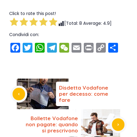
Click to rate this post!
[Total:
8
Average:
4.9
]
Condividi con:
F
T
W
T
W
E
Pr
C
C
a
w
h
el
e
m
in
o
o
c
itt
a
e
C
ai
t
p
n
e
er
ts
gr
h
l
y
di
b
A
a
a
Li
vi
Disdetta Vodafone
o
p
m
t
n
di
per decesso: come
fare
o
p
k
k
Bollette Vodafone
non pagate: quando
si prescrivono