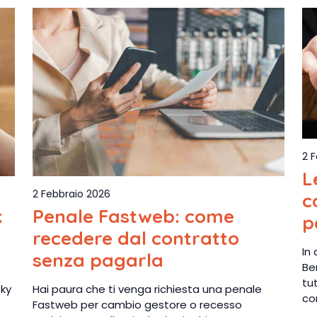
2 
L
2 Febbraio 2026
c
:
Penale Fastweb: come
p
recedere dal contratto
In
senza pagarla
Be
tu
Sky
Hai paura che ti venga richiesta una penale
co
Fastweb per cambio gestore o recesso