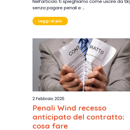
Nell’articolo ti spieghiamo come uscire da Sk
senza pagare penali e …
Leggi di più
2 Febbraio 2026
Penali Wind recesso
anticipato del contratto:
cosa fare