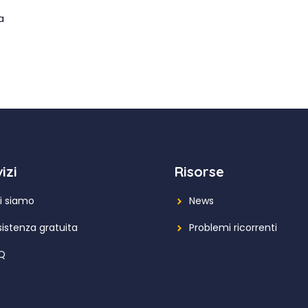
a
izi
Risorse
i siamo
News
sistenza gratuita
Problemi ricorrenti
Q