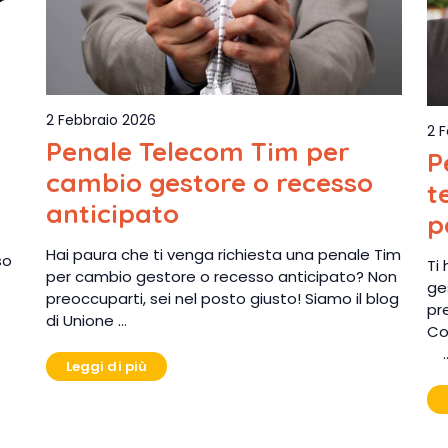
2 Febbraio 2026
2 
Penale Telecom Tim per
P
cambio gestore o recesso
t
anticipato
p
Hai paura che ti venga richiesta una penale Tim
so
Ti
per cambio gestore o recesso anticipato? Non
ge
preoccuparti, sei nel posto giusto! Siamo il blog
pr
di Unione …
Co
Leggi di più