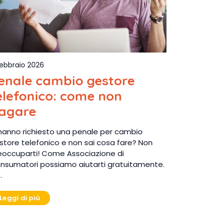
Febbraio 2026
enale cambio gestore
elefonico: come non
agare
 hanno richiesto una penale per cambio
store telefonico e non sai cosa fare? Non
eoccuparti! Come Associazione di
nsumatori possiamo aiutarti gratuitamente.
…
Leggi di più