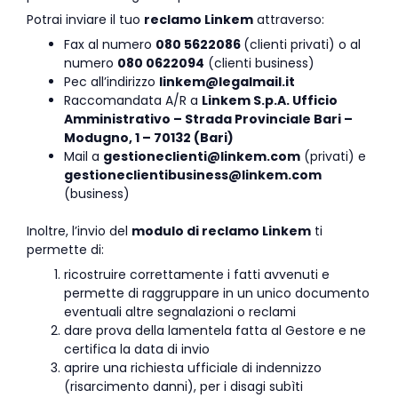
Potrai inviare il tuo
reclamo Linkem
attraverso:
Fax al numero
080
5
622086
(clienti privati) o al
numero
08
0
0622094
(clienti business)
Pec all’indirizzo
linkem@legalmail.it
Raccomandata A/R a
Linkem S.p.A. Ufficio
Amministrativo – Strada Provinciale Bari –
Modugno, 1 – 70132 (Bari)
Mail a
gestioneclienti@linkem.com
(privati) e
gestioneclientibusiness@linkem.com
(business)
Inoltre, l’invio del
modulo di reclamo Linkem
ti
permette di:
ricostruire correttamente i fatti avvenuti e
permette di raggruppare in un unico documento
eventuali altre segnalazioni o reclami
dare prova della lamentela fatta al Gestore e ne
certifica la data di invio
aprire una richiesta ufficiale di indennizzo
(risarcimento danni), per i disagi subìti