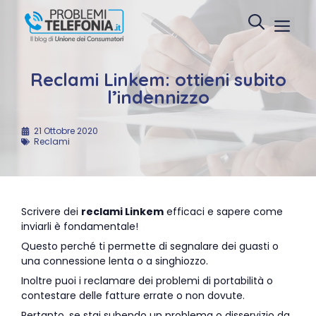
Vai
Menu
al
contenuto
Reclami Linkem: ottieni subito
l’indennizzo
21 Ottobre 2020
Reclami
Scrivere dei
reclami Linkem
efficaci e sapere come
inviarli è fondamentale!
Questo perché ti permette di segnalare dei guasti o
una connessione lenta o a singhiozzo.
Inoltre puoi i reclamare dei problemi di portabilità o
contestare delle fatture errate o non dovute.
Pertanto, se stai subendo un problema o disservizio da