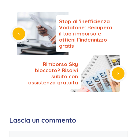
c
itt
a
e
C
ai
t
p
n
e
er
ts
gr
h
l
y
di
b
A
a
a
Li
vi
Stop all’inefficienza
o
p
m
t
n
di
Vodafone: Recupera
il tuo rimborso e
o
p
k
ottieni l’indennizzo
gratis
k
Rimborso Sky
bloccato? Risolvi
subito con
assistenza gratuita
Lascia un commento
Commento