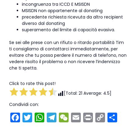
incongruenza tra ICCD E MSISDN
MSISDN non appartenente al donating
precedente richiesta ricevuta da altro recipient
diverso dal donating
superamento del limite di capacità evasiva.
Se sei alle prese con un rifiuto o ritardo portabilità Tim
ti consigliamo di contattarci immediatamente, per
evitare che tu possa perdere il numero di telefono, non
vedere risolto il problema o non ricevere l’indennizzo
che ti spetta.
Click to rate this post!
[Total:
21
Average:
4.5
]
Condividi con:
F
T
W
T
W
E
Pr
C
C
a
w
h
el
e
m
in
o
o