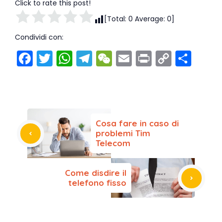
Click to rate this post!
[Total:
0
Average:
0
]
Condividi con:
F
T
W
T
W
E
Pr
C
C
a
w
h
el
e
m
in
o
o
c
itt
a
e
C
ai
t
p
n
e
er
ts
gr
h
l
y
di
b
A
a
a
Li
vi
Cosa fare in caso di
o
p
m
t
n
di
problemi Tim
Telecom
o
p
k
k
Come disdire il
telefono fisso