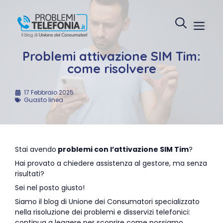
Vai
al
Menu
contenuto
Problemi attivazione SIM Tim:
come risolvere
17 Febbraio 2025
Guasto linea
Stai avendo
problemi con l’attivazione SIM Tim
?
Hai provato a chiedere assistenza al gestore, ma senza
risultati?
Sei nel posto giusto!
Siamo il blog di Unione dei Consumatori specializzato
nella risoluzione dei problemi e disservizi telefonici:
continua a leggere per scoprire come possiamo